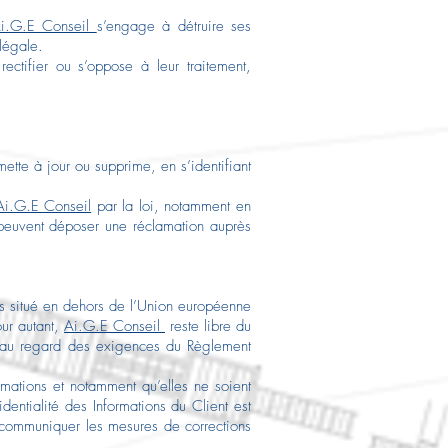
i.G.E Conseil
s’engage à détruire ses
légale.
ectifier ou s’oppose à leur traitement,
ette à jour ou supprime, en s’identifiant
Ai.G.E Conseil
par la loi, notamment en
euvent déposer une réclamation auprès
pays situé en dehors de l’Union européenne
ur autant,
Ai.G.E Conseil
reste libre du
tes au regard des exigences du Règlement
rmations et notamment qu’elles ne soient
entialité des Informations du Client est
ui communiquer les mesures de corrections