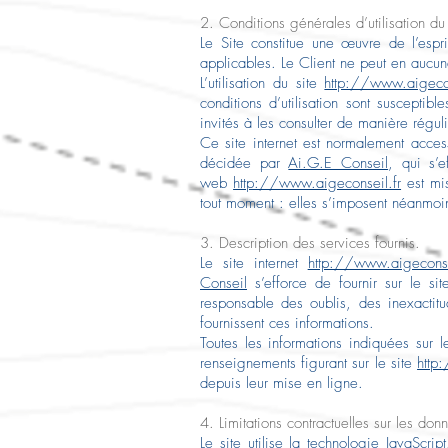
2. Conditions générales d’utilisation du
Le Site constitue une œuvre de l’espri
applicables. Le Client ne peut en aucun
L’utilisation du site
http://www.aigecon
conditions d’utilisation sont susceptib
invités à les consulter de manière régul
Ce site internet est normalement access
décidée par
Ai.G.E Conseil
, qui s’e
web
http://www.aigeconseil.fr
est mi
tout moment : elles s’imposent néanmoins
3. Description des services fournis.
Le site internet
http://www.aigeconse
Conseil
s’efforce de fournir sur le si
responsable des oublis, des inexactitu
fournissent ces informations.
Toutes les informations indiquées sur l
renseignements figurant sur le site
http
depuis leur mise en ligne.
4. Limitations contractuelles sur les do
Le site utilise la technologie JavaScri