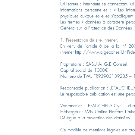
Utilisateur : Internaute se connectant, ut
Informations personnelles : « Les inf
physiques auxquelles elles s'appliquent 
Les termes « données à caractère perso
Général sur la Protection des Données
1. Présentation du site internet.
En vertu de l'article 6 de la loi n° 2
internet
http://www.aigeconseil.fr
l'ide
Propriétaire : SASU Ai.G.E Conseil
Capital social de 1000€
Numéro de TVA: FR93903139285 – 1
Responsable publication : LEFAUCHEUX
Le responsable publication est une per
Webmaster : LEFAUCHEUX Cyril –
cl.
Hébergeur : Wix Online Platform Limi
Délégué à la protection des données 
Ce modèle de mentions légales est pr