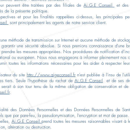
eur peuvent être traitées par des filiales de
Ai.G.E Conseil
et des s
tés de la présente politique.
espectives et pour les finalités rappelées ci-dessus, les principales 
seil
sont principalement les agents de notre service client.
ucune méthode de transmission sur Internet et aucune méthode de stocka
rantir une sécurité absolue. Si nous prenions connaissance d'une brèc
ent prendre les mesures appropriées. Nos procédures de notification d’in
national ou européen. Nous nous engageons à informer pleinement nos cli
urnir toutes les informations nécessaires pour les aider à respecter le
isateur du site
http://www.aigeconseil.fr
n'est publiée à l'insu de l'ut
s tiers. Seule l'hypothèse du rachat de
Ai.G.E Conseil
et de ses dro
ui serait à son tour tenu de la même obligation de conservation et d
il.fr
.
entialité des Données Personnelles et des Données Personnelles de San
tels que par pare-feu, la pseudonymisation, l’encryption et mot de passe
nelles,
Ai.G.E Conseil
prend toutes les mesures raisonnables visant à le
on, altération ou destruction.