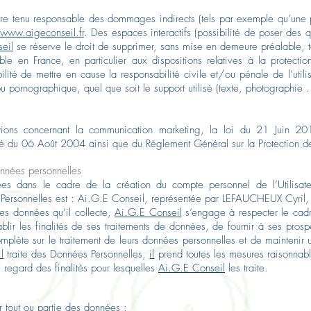
re tenu responsable des dommages indirects (tels par exemple qu’une 
/www.aigeconseil.fr
. Des espaces interactifs (possibilité de poser des q
eil
se réserve le droit de supprimer, sans mise en demeure préalable, 
cable en France, en particulier aux dispositions relatives à la protec
lité de mettre en cause la responsabilité civile et/ou pénale de l’ut
 ou pornographique, quel que soit le support utilisé (texte, photographie 
ations concernant la communication marketing, la loi du 21 Juin 2
erté du 06 Août 2004 ainsi que du Règlement Général sur la Protectio
nnées personnelles
ées dans le cadre de la création du compte personnel de l’Utilisate
Personnelles est : Ai.G.E Conseil, représentée par LEFAUCHEUX Cyril, 
es données qu’il collecte,
Ai.G.E Conseil
s’engage à respecter le cadre
blir les finalités de ses traitements de données, de fournir à ses prospe
mplète sur le traitement de leurs données personnelles et de maintenir 
l
traite des Données Personnelles,
il
prend toutes les mesures raisonnable
regard des finalités pour lesquelles
Ai.G.E Conseil
les traite.
er tout ou partie des données :