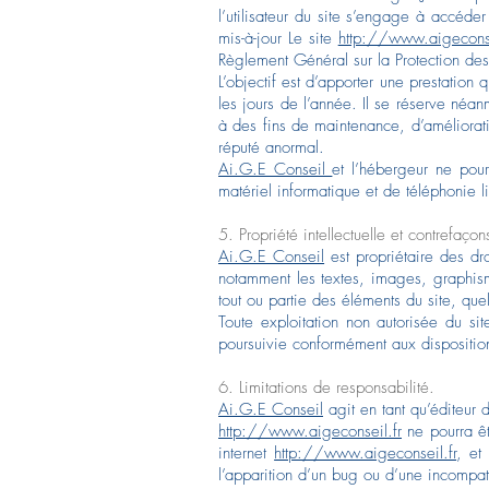
l’utilisateur du site s’engage à accéde
mis-à-jour Le site
http://www.aigeconse
Règlement Général sur la Protection d
L’objectif est d’apporter une prestation
les jours de l’année. Il se réserve néa
à des fins de maintenance, d’amélioratio
réputé anormal.
Ai.G.E Conseil
et l’hébergeur ne pou
matériel informatique et de téléphonie
5. Propriété intellectuelle et contrefaçon
Ai.G.E Conseil
est propriétaire des droi
notamment les textes, images, graphisme
tout ou partie des éléments du site, quel
Toute exploitation non autorisée du si
poursuivie conformément aux dispositions
6. Limitations de responsabilité.
Ai.G.E Conseil
agit en tant qu’éditeur 
http://www.aigeconseil.fr
ne pourra êt
internet
http://www.aigeconseil.fr
, et
l’apparition d’un bug ou d’une incompati