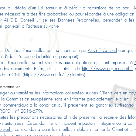
e du décès d’un Utilisateur et à défaut d’instructions de sa part,
A
ère nécessaire à des fins probatoires ou pour répondre à une obligation 
ent
Ai.G.E Conseil
utilise ses Données Personnelles, demander à les r
il
par écrit à l’adresse suivante :
 les Données Personnelles qu’il souhaiterait que
Ai.G.E Conseil
corrige, m
d’identité (carte d’identité ou passeport).
es Personnelles seront soumises aux obligations qui sont imposées à
 des documents. Enfin, les Utilisateurs de
http://www.aigeconseil.fr
p
 de la CNIL (
https://www.cnil.fr/fr/plaintes).
rsonnelles
berger ou transférer les Informations collectées sur ses Clients vers un 
la Commission européenne sans en informer préalablement le client. Po
 et commerciaux à la condition qu’il présentent les garanties suffisan
 (RGPD : n° 2016-679).
tes les précautions nécessaires afin de préserver la sécurité des Info
torisées. Cependant, si un incident impactant l’intégrité ou la confid
nseil
, celle-ci devra dans les meilleurs délais informer le Client et l
ollecte aucune « données sensibles ».