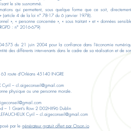
ilisant le site susnommé.
ormations qui permettent, sous quelque forme que ce soit, directement
» (article 4 de la loi n° 78-17 du 6 janvier 1978).
nnel », « personne concernée », « sous traitant » et « données sensibl
 (RGPD : n° 2016-679)
004-575 du 21 juin 2004 pour la confiance dans l'économie numérique, 
ntité des différents intervenants dans le cadre de sa réalisation et de son
63 route d'Orléans 45140 INGRE
 Cyril –
cl.aigeconseil@gmail.com
sonne physique ou une personne morale.
aigeconseil@gmail.com
ted – 1 Grant’s Row 2 D02HX96 Dublin
: LEFAUCHEUX Cyril – cl.aigeconseil@gmail.com
oposé par le
générateur gratuit offert par Orson.io