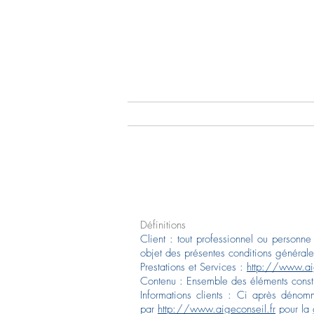
(Re)Concevoir vos e
Définitions
Client : tout professionnel ou personn
objet des présentes conditions générale
Prestations et Services :
http://www.aig
Contenu : Ensemble des éléments constit
Informations clients : Ci après dénom
par
http://www.aigeconseil.fr
pour la g