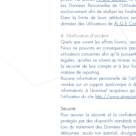
Les Données Personnelles de l’Utilisat
exclusivement afin de réaliser les finali
Dans la limite de leurs attributions r
données des Utilisateurs de
Ai.G.E Con
8. Notification d’incident
Quels que soient les efforts fournis, a
Nous ne pouvons en conséquence pas ga
utilisateurs concernés afin qu'ils puiss
légales, qu'elles se situent au niveau 
la sécurité de leur compte et à leur fo
matière de reporting.
Aucune information personnelle de l'util
vendue sur un support quelconque à de
informations à l'éventuel acquéreur q
l'utilisateur du site
http://www.aigeconse
Sécurité
Pour assurer la sécurité et la confid
protégés par des dispositifs standards 
Lors du traitement des Données Person
détournée, accès non autorisé, divulgati