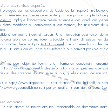
 site et des services proposés.
t protégée par les dispositions du Code de la Propriété Intellectuelle
e manière réutiliser, céder ou exploiter pour son propre compte tout ou 
seil.fr
implique l’acceptation pleine et entière des conditions généra
les d’être modifiées ou complétées à tout moment, les utilisateurs du 
ière.
ible à tout moment aux utilisateurs. Une interruption pour raison de m
fforcera alors de communiquer préalablement aux utilisateurs les dat
s à jour régulièrement par
Ai.G.E Conseil
. De la même façon, les men
 à l’utilisateur qui est invité à s’y référer le plus souvent possible afi
il.fr
a pour objet de fournir une information concernant l’ensembl
te
http://www.aigeconseil.fr
des informations aussi précises que poss
des et des carences dans la mise à jour, qu’elles soient de son fait o
e site
http://www.aigeconseil.fr
sont données à titre indicatif, et sont
://www.aigeconseil.fr
ne sont pas exhaustifs. Ils sont donnés sous rése
nnées techniques.
pt. Le site Internet ne pourra être tenu responsable de dommages matérie