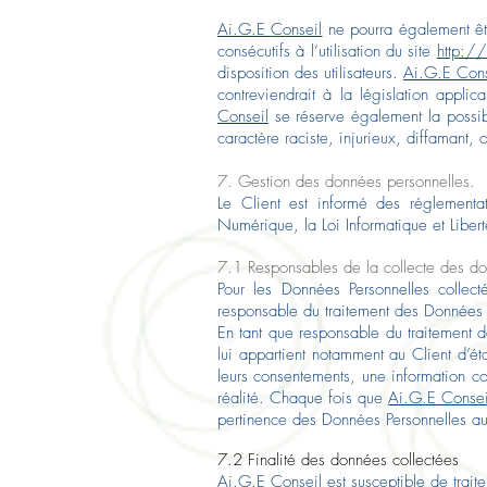
Ai.G.E
Conseil
ne pourra également êt
consécutifs à l’utilisation du site
http:/
disposition des utilisateurs.
Ai.G.E Cons
contreviendrait à la législation appli
Conseil
se réserve également la possibi
caractère raciste, injurieux, diffamant,
7. Gestion des données personnelles.
Le Client est informé des réglement
Numérique, la Loi Informatique et Lib
7.1 Responsables de la collecte des do
Pour les Données Personnelles collect
responsable du traitement des Données 
En tant que responsable du traitement d
lui appartient notamment au Client d’éta
leurs consentements, une information co
réalité. Chaque fois que
Ai.G.E Consei
pertinence des Données Personnelles au 
7.2 Finalité des données collectées
Ai.G.E Conseil
est susceptible de trait