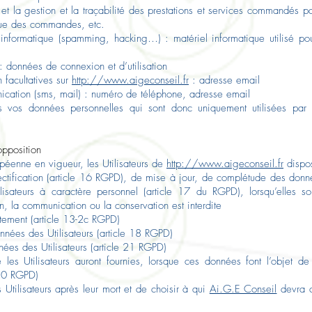
 et la gestion et la traçabilité des prestations et services commandés pa
orique des commandes, etc.
e informatique (spamming, hacking…) : matériel informatique utilisé pou
 : données de connexion et d’utilisation
 facultatives sur
http://www.aigeconseil.fr
: adresse email
ation (sms, mail) : numéro de téléphone, adresse email
vos données personnelles qui sont donc uniquement utilisées par né
opposition
éenne en vigueur, les Utilisateurs de
http://www.aigeconseil.fr
dispos
ectification (article 16 RGPD), de mise à jour, de complétude des donné
sateurs à caractère personnel (article 17 du RGPD), lorsqu’elles so
ion, la communication ou la conservation est interdite
ntement (article 13-2c RGPD)
données des Utilisateurs (article 18 RGPD)
nnées des Utilisateurs (article 21 RGPD)
 les Utilisateurs auront fournies, lorsque ces données font l’objet de
e 20 RGPD)
 Utilisateurs après leur mort et de choisir à qui
Ai.G.E Conseil
devra c