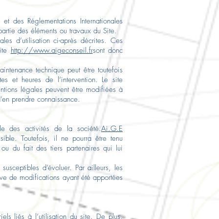
 et des Réglementations Internationales
partie des éléments ou travaux du Site.
les d’utilisation ci-après décrites. Ces
site
http://www.aigeconseil.fr
sont donc
aintenance technique peut être toutefois
es et heures de l’intervention. Le site
tions légales peuvent être modifiées à
n d’en prendre connaissance.
e des activités de la société.
Ai.G.E
ible. Toutefois, il ne pourra être tenu
u du fait des tiers partenaires qui lui
 susceptibles d’évoluer. Par ailleurs, les
rve de modifications ayant été apportées
ls liés à l’utilisation du site. De plus,