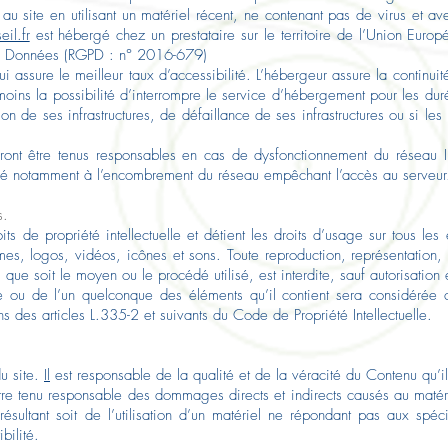
r au site en utilisant un matériel récent, ne contenant pas de virus et 
il.fr
est hébergé chez un prestataire sur le territoire de l’Union Eur
es Données (RGPD : n° 2016-679)
 qui assure le meilleur taux d’accessibilité. L’hébergeur assure la contin
nmoins la possibilité d’interrompre le service d’hébergement pour les du
n de ses infrastructures, de défaillance de ses infrastructures ou si les 
rront être tenus responsables en cas de dysfonctionnement du réseau I
 lié notamment à l’encombrement du réseau empêchant l’accès au serveur
s.
ts de propriété intellectuelle et détient les droits d’usage sur tous les 
s, logos, vidéos, icônes et sons. Toute reproduction, représentation, 
 que soit le moyen ou le procédé utilisé, est interdite, sauf autorisation
te ou de l’un quelconque des éléments qu’il contient sera considérée 
 des articles L.335-2 et suivants du Code de Propriété Intellectuelle.
du site.
Il
est responsable de la qualité et de la véracité du Contenu qu’i
re tenu responsable des dommages directs et indirects causés au matériel 
 résultant soit de l’utilisation d’un matériel ne répondant pas aux spéc
bilité.