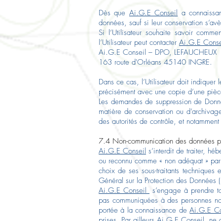
Dès que
Ai.G.E Conseil
a connaissanc
données, sauf si leur conservation s’av
Si l’Utilisateur souhaite savoir comm
l’Utilisateur peut contacter
Ai.G.E Conse
Ai.G.E Conseil – DPO, LEFAUCHEUX
163 route d'Orléans 45140 INGRE.
Dans ce cas, l’Utilisateur doit indiquer
précisément avec une copie d’une pièce 
Les demandes de suppression de Donné
matière de conservation ou d’archivage
des autorités de contrôle, et notamment
7.4 Non-communication des données pe
Ai.G.E Conseil
s’interdit de traiter, hé
ou reconnu comme « non adéquat » par 
choix de ses sous-traitants techniques
Général sur la Protection des Données
Ai.G.E Conseil
s’engage à prendre tou
pas communiquées à des personnes non au
portée à la connaissance de
Ai.G.E Co
prises. Par ailleurs
Ai.G.E Conseil
ne c