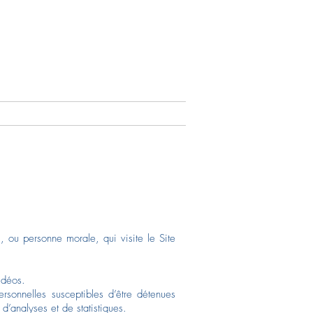
À propos/Contact
, ou personne morale, qui visite le Site
idéos.
rsonnelles susceptibles d’être détenues
d’analyses et de statistiques.