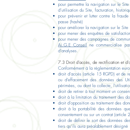
pour permettre la navigation sur le Site
d’utilisation du Site, facturation, hist
pour prévenir et lutter contre la fraud
passe (hashé)
pour améliorer la navigation sur le Site
pour mener des enquêtes de satisfaction
pour mener des campagnes de communic
Ai.G.E Conseil
ne commercialise pas 
d’analyses.
7.3 Droit d’accès, de rectification et d’
Conformément à la réglementation europ
droit d'accès (article 15 RGPD) et de r
ou d’effacement des données des Utili
périmées, ou dont la collecte, l'utilisat
droit de retirer à tout moment un conse
droit à la limitation du traitement des 
droit d’opposition au traitement des do
droit à la portabilité des données que
consentement ou sur un contrat (articl
droit de définir le sort des données des
tiers qu’ils aura préalablement désigné