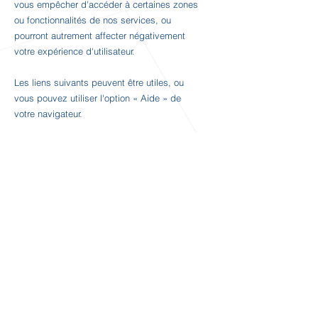
vous empêcher d'accéder à certaines zones
ou fonctionnalités de nos services, ou
pourront autrement affecter négativement
votre expérience d'utilisateur.
Les liens suivants peuvent être utiles, ou
vous pouvez utiliser l'option
«
Aide
»
de
votre navigateur.
Paramètres des cookies dans Firefox
Paramètres des cookies dans Internet
Explorer
Paramètres des cookies dans Google
Chrome
Paramètres des cookies dans Safari (OS X)
Paramètres des cookies dans Safari (iOS)
Paramètres des cookies dans Android
Pour refuser et empêcher que vos données
soient utilisées par Google Analytics sur
tous les sites web, consultez les instructions